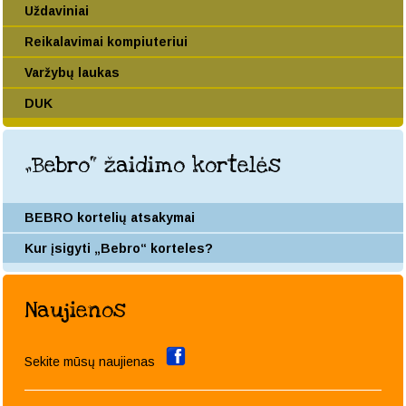
Uždaviniai
Reikalavimai kompiuteriui
Varžybų laukas
DUK
„Bebro" žaidimo kortelės
BEBRO kortelių atsakymai
Kur įsigyti „Bebro“ korteles?
Naujienos
Sekite mūsų naujienas