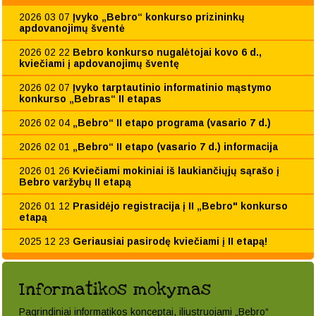
2026 03 07
Įvyko „Bebro“ konkurso prizininkų
apdovanojimų šventė
2026 02 22
Bebro konkurso nugalėtojai kovo 6 d.,
kviečiami į apdovanojimų šventę
2026 02 07
Įvyko tarptautinio informatinio mąstymo
konkurso „Bebras“ II etapas
2026 02 04
„Bebro“ II etapo programa (vasario 7 d.)
2026 02 01
„Bebro“ II etapo (vasario 7 d.) informacija
2026 01 26
Kviečiami mokiniai iš laukiančiųjų sąrašo į
Bebro varžybų II etapą
2026 01 12
Prasidėjo registracija į II „Bebro" konkurso
etapą
2025 12 23
Geriausiai pasirodę kviečiami į II etapą!
Informatikos mokymas
Pagrindiniai informatikos konceptai, iliustruojami „Bebro“