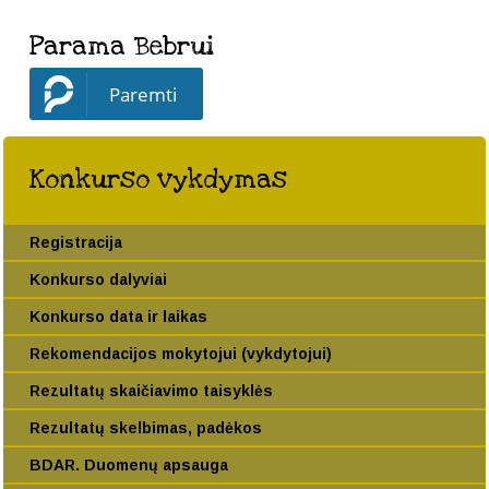
Parama Bebrui
Paremti
Konkurso vykdymas
Registracija
Konkurso dalyviai
Konkurso data ir laikas
Rekomendacijos mokytojui (vykdytojui)
Rezultatų skaičiavimo taisyklės
Rezultatų skelbimas, padėkos
BDAR. Duomenų apsauga