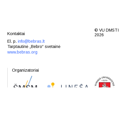
© VU DMSTI
Kontaktai
2026
El. p.
info@bebras.lt
Tarptautinė „Bebro“ svetainė
www.bebras.org
Organizatoriai
Partneriai