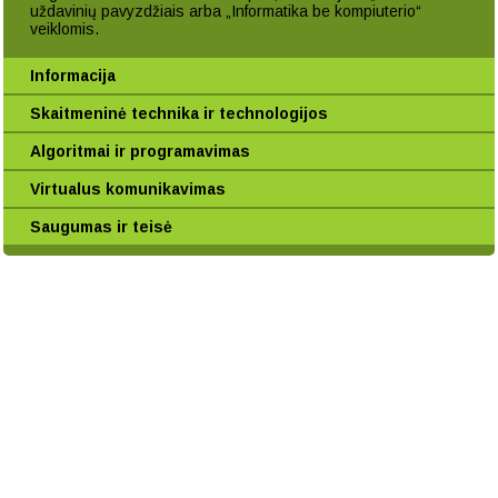
uždavinių pavyzdžiais arba „Informatika be kompiuterio“
veiklomis.
Informacija
Skaitmeninė technika ir technologijos
Algoritmai ir programavimas
Virtualus komunikavimas
Saugumas ir teisė