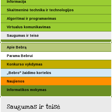
Informacija
Skaitmeninė technika ir technologijos
Algoritmai ir programavimas
Virtualus komunikavimas
Saugumas ir teisė
Apie Bebrą
Parama Bebrui
Konkurso vykdymas
„Bebro" žaidimo kortelės
Naujienos
Informatikos mokymas
Saugumas ir teisė