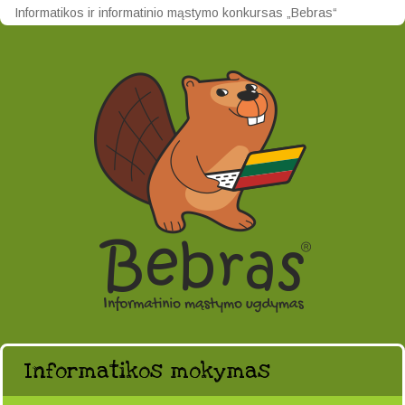
Informatikos ir informatinio mąstymo konkursas „Bebras“
Informatikos mokymas