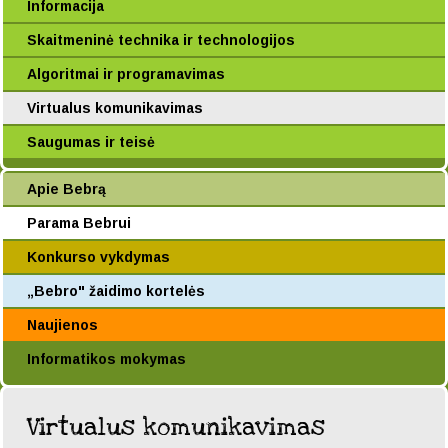
Informacija
Skaitmeninė technika ir technologijos
Algoritmai ir programavimas
Virtualus komunikavimas
Saugumas ir teisė
Apie Bebrą
Parama Bebrui
Konkurso vykdymas
„Bebro" žaidimo kortelės
Naujienos
Informatikos mokymas
Virtualus komunikavimas