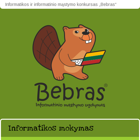
Informatikos ir informatinio mąstymo konkursas „Bebras“
Informatikos mokymas