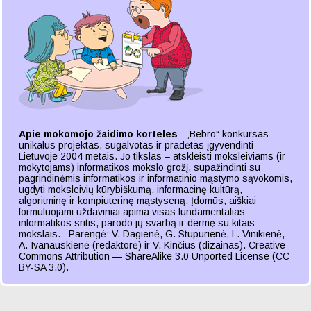
Apie mokomojo žaidimo korteles
„Bebro“ konkursas –
unikalus projektas, sugalvotas ir pradėtas įgyvendinti
Lietuvoje 2004 metais. Jo tikslas – atskleisti moksleiviams (ir
mokytojams) informatikos mokslo grožį, supažindinti su
pagrindinėmis informatikos ir informatinio mąstymo sąvokomis,
ugdyti moksleivių kūrybiškumą, informacinę kultūrą,
algoritminę ir kompiuterinę mąstyseną. Įdomūs, aiškiai
formuluojami uždaviniai apima visas fundamentalias
informatikos sritis, parodo jų svarbą ir dermę su kitais
mokslais. Parengė: V. Dagienė, G. Stupurienė, L. Vinikienė,
A. Ivanauskienė (redaktorė) ir V. Kinčius (dizainas). Creative
Commons Attribution — ShareAlike 3.0 Unported License (CC
BY-SA 3.0).