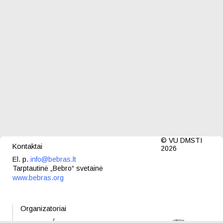
© VU DMSTI
Kontaktai
2026
El. p.
info@bebras.lt
Tarptautinė „Bebro“ svetainė
www.bebras.org
Organizatoriai