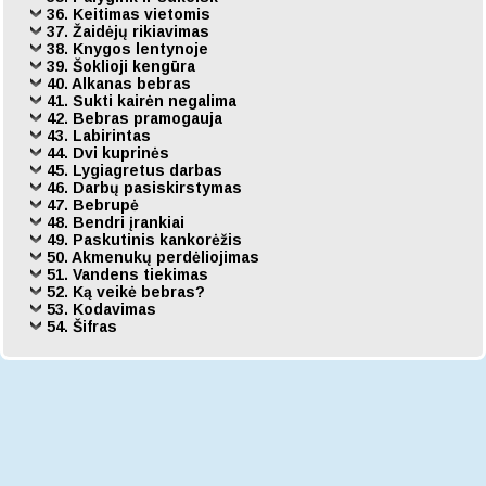
36. Keitimas vietomis
37. Žaidėjų rikiavimas
38. Knygos lentynoje
39. Šoklioji kengūra
40. Alkanas bebras
41. Sukti kairėn negalima
42. Bebras pramogauja
43. Labirintas
44. Dvi kuprinės
45. Lygiagretus darbas
46. Darbų pasiskirstymas
47. Bebrupė
48. Bendri įrankiai
49. Paskutinis kankorėžis
50. Akmenukų perdėliojimas
51. Vandens tiekimas
52. Ką veikė bebras?
53. Kodavimas
54. Šifras