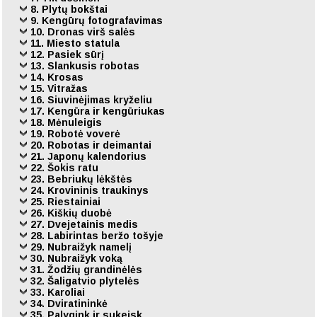
8. Plytų bokštai
9. Kengūrų fotografavimas
10. Dronas virš salės
11. Miesto statula
12. Pasiek sūrį
13. Slankusis robotas
14. Krosas
15. Vitražas
16. Siuvinėjimas kryželiu
17. Kengūra ir kengūriukas
18. Mėnuleigis
19. Robotė voverė
20. Robotas ir deimantai
21. Japonų kalendorius
22. Šokis ratu
23. Bebriukų lėkštės
24. Krovininis traukinys
25. Riestainiai
26. Kiškių duobė
27. Dvejetainis medis
28. Labirintas beržo tošyje
29. Nubraižyk namelį
30. Nubraižyk voką
31. Žodžių grandinėlės
32. Šaligatvio plytelės
33. Karoliai
34. Dviratininkė
35. Palygink ir sukeisk