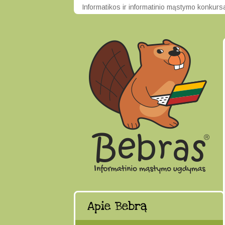
Informatikos ir informatinio mąstymo konkur
Apie Bebrą