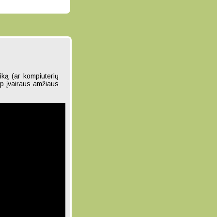
tiką (ar kompiuterių
arp įvairaus amžiaus