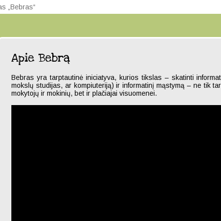
sas „Bebras“
Apie Bebrą
Bebras yra tarptautinė iniciatyva, kurios tikslas – skatinti informa
mokslų studijas, ar kompiuteriją) ir informatinį mąstymą – ne tik t
mokytojų ir mokinių, bet ir plačiajai visuomenei.