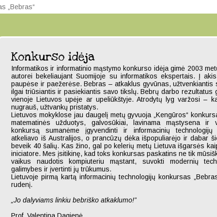
sas „Bebras“
Konkurso idėja
Informatikos ir informatinio mąstymo konkurso idėja gimė 2003 metų
autorei bekeliaujant Suomijoje su informatikos ekspertais. Į akis
paupėse ir paežerėse. Bebras – atkaklus gyvūnas, užtvenkiantis 
ilgai triūsiantis ir pasiekiantis savo tikslų. Bebrų darbo rezultatus
vienoje Lietuvos upėje ar upeliūkštyje. Atrodytų lyg varžosi – 
nugrauš, užtvankų pristatys.
Lietuvos mokyklose jau daugelį metų gyvuoja „Kengūros“ konkur
matematinės užduotys, galvosūkiai, lavinama mąstysena ir 
konkursą sumanėme įgyvendinti ir informacinių technologijų 
atkeliavo iš Australijos, o prancūzų dėka išpopuliarėjo ir dabar š
beveik 40 šalių. Kas žino, gal po kelerių metų Lietuva išgarsės ka
iniciatore. Mes įsitikinę, kad toks konkursas paskatins ne tik mūsiški
vaikus naudotis kompiuteriu mąstant, suvokti modernių techn
galimybes ir įvertinti jų trūkumus.
Lietuvoje pirmą kartą informacinių technologijų konkursas „Bebr
rudenį.
„Jo dalyviams linkiu bebriško atkaklumo!”
Prof. Valentina Dagienė