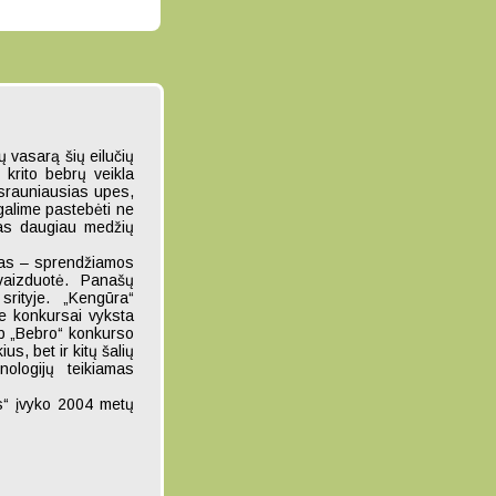
 vasarą šių eilučių
 krito bebrų veikla
srauniausias upes,
 galime pastebėti ne
kas daugiau medžių
sas – sprendžiamos
vaizduotė. Panašų
srityje. „Kengūra“
ie konkursai vyksta
ip „Bebro“ konkurso
us, bet ir kitų šalių
ologijų teikiamas
as“ įvyko 2004 metų