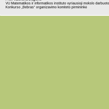
VU Matematikos ir informatikos instituto vyriausioji mokslo darbuoto
Konkurso „Bebras“ organizavimo komiteto pirmininkė