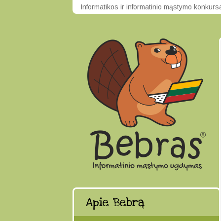
Informatikos ir informatinio mąstymo konkur
Apie Bebrą