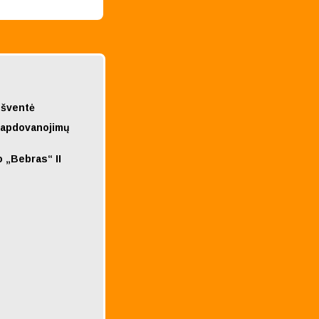
 šventė
į apdovanojimų
 „Bebras“ II