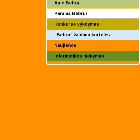
Apie Bebrą
Parama Bebrui
Konkurso vykdymas
„Bebro" žaidimo kortelės
Naujienos
Informatikos mokymas