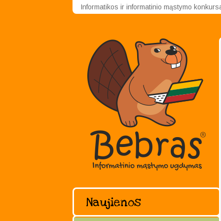
Informatikos ir informatinio mąstymo konkur
Naujienos