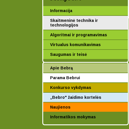
Informacija
Skaitmeninė technika ir
technologijos
Algoritmai ir programavimas
Virtualus komunikavimas
Saugumas ir teisė
Apie Bebrą
Parama Bebrui
Konkurso vykdymas
„Bebro" žaidimo kortelės
Naujienos
Informatikos mokymas