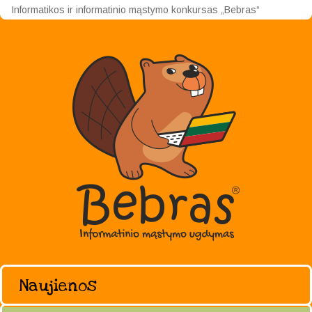
Informatikos ir informatinio mąstymo konkursas „Bebras“
Naujienos