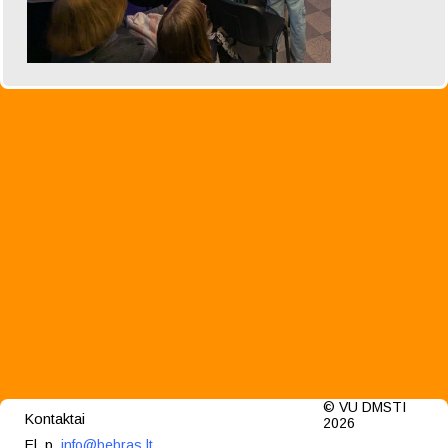
© VU DMSTI
Kontaktai
2026
El. p.
info@bebras.lt