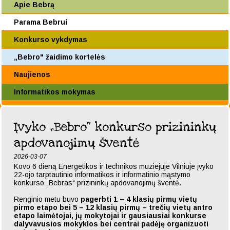
Apie Bebrą
Parama Bebrui
Konkurso vykdymas
„Bebro" žaidimo kortelės
Naujienos
Informatikos mokymas
Įvyko „Bebro“ konkurso prizininkų
apdovanojimų šventė
2026-03-07
Kovo 6 dieną Energetikos ir technikos muziejuje Vilniuje įvyko
22-ojo tarptautinio informatikos ir informatinio mąstymo
konkurso „Bebras“ prizininkų apdovanojimų šventė.
Renginio metu buvo
pagerbti 1 – 4 klasių pirmų vietų
pirmo etapo bei 5 – 12 klasių pirmų – trečių vietų antro
etapo laimėtojai, jų mokytojai ir gausiausiai konkurse
dalyvavusios mokyklos bei centrai padėję organizuoti