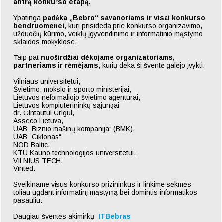
antrą konkurso etapą.
Ypatinga
padėka „Bebro“ savanoriams ir visai konkurso
bendruomenei
, kuri prisideda prie konkurso organizavimo,
užduočių kūrimo, veiklų įgyvendinimo ir informatinio mąstymo
sklaidos mokyklose.
Taip pat
nuoširdžiai dėkojame organizatoriams,
partneriams ir rėmėjams
, kurių dėka ši šventė galėjo įvykti:
Vilniaus universitetui,
Švietimo, mokslo ir sporto ministerijai,
Lietuvos neformaliojo švietimo agentūrai,
Lietuvos kompiuterininkų sąjungai
dr. Gintautui Grigui,
Asseco Lietuva,
UAB „Biznio mašinų kompanija“ (BMK),
UAB „Ciklonas“
NOD Baltic,
KTU Kauno technologijos universitetui,
VILNIUS TECH,
Vinted.
Sveikiname visus konkurso prizininkus ir linkime sėkmės
toliau ugdant informatinį mąstymą bei domintis informatikos
pasauliu.
Daugiau šventės akimirkų
ITBebras