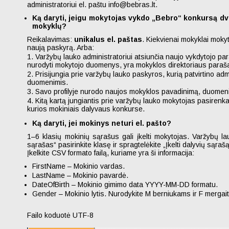
administratoriui el. paštu info@bebras.lt.
Ką daryti, jeigu mokytojas vykdo „Bebro“ konkursą dv
mokyklų?
Reikalavimas:
unikalus el. paštas
. Kiekvienai mokyklai moky
naują paskyrą. Arba:
1. Varžybų lauko administratoriui atsiunčia naujo vykdytojo par
nurodyti mokytojo duomenys, yra mokyklos direktoriaus paraš
2. Prisijungia prie varžybų lauko paskyros, kurią patvirtino adm
duomenimis.
3. Savo profilyje nurodo naujos mokyklos pavadinimą, duomen
4. Kitą kartą jungiantis prie varžybų lauko mokytojas pasirenk
kurios mokiniais dalyvaus konkurse.
Ką daryti, jei mokinys neturi el. pašto?
1–6 klasių mokinių sąrašus gali įkelti mokytojas. Varžybų l
sąrašas“ pasirinkite klasę ir spragtelėkite „Įkelti dalyvių sąrašą
Įkelkite CSV formato failą, kuriame yra ši informacija:
FirstName
–
Mokinio vardas.
LastName
–
Mokinio pavardė.
DateOfBirth
–
Mokinio gimimo data YYYY-MM-DD formatu.
Gender
–
Mokinio lytis. Nurodykite
M
berniukams ir
F
mergai
Failo koduotė UTF-8