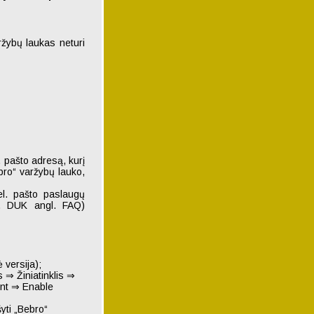
ržybų laukas neturi
. pašto adresą, kurį
bro“ varžybų lauko,
el. pašto paslaugų
tr. DUK angl. FAQ)
 versija);
 ⇒ Žiniatinklis ⇒
ent ⇒ Enable
šyti „Bebro“