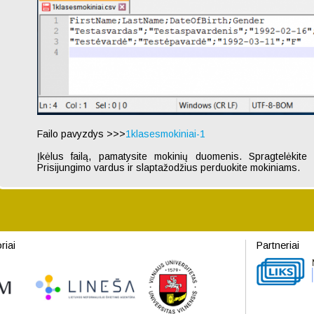
Failo pavyzdys >>>
1klasesmokiniai-1
Įkėlus failą, pamatysite mokinių duomenis. Spragtelėkite „
Prisijungimo vardus ir slaptažodžius perduokite mokiniams.
riai
Partneriai