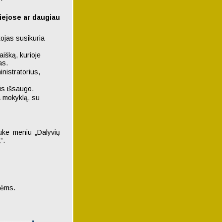
iejose ar daugiau
tojas susikuria
aišką, kurioje
as.
inistratorius,
is išsaugo.
a mokyklą, su
auke meniu „Dalyvių
“.
tėms.