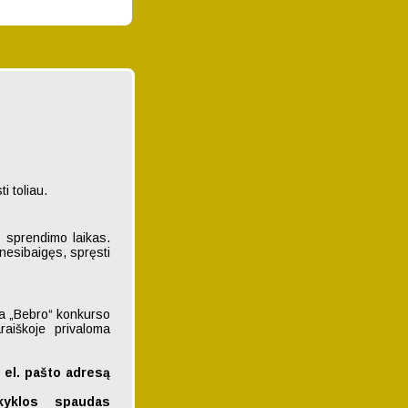
i toliau.
s sprendimo laikas.
s nesibaigęs, spręsti
ia „Bebro“ konkurso
raiškoje privaloma
o
el. pašto adresą
kyklos spaudas