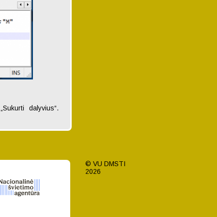
Sukurti dalyvius“.
© VU DMSTI
2026