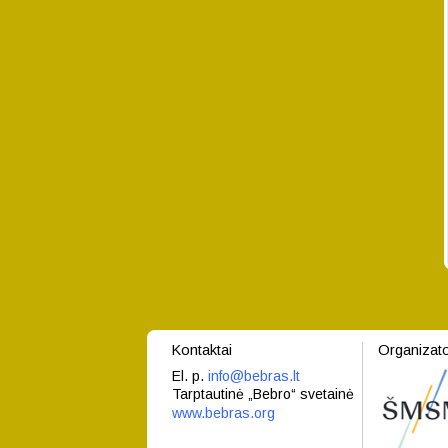
Kontaktai
Organizato
El. p.
info@bebras.lt
Tarptautinė „Bebro“ svetainė
www.bebras.org