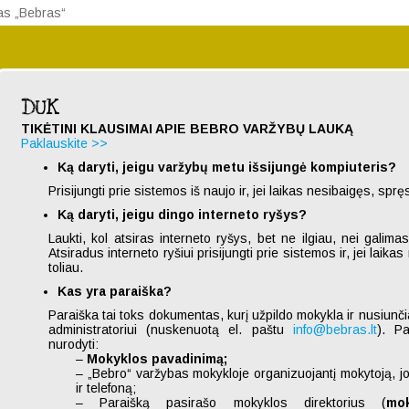
sas „Bebras“
DUK
TIKĖTINI KLAUSIMAI APIE BEBRO VARŽYBŲ LAUKĄ
Paklauskite >>
Ką daryti, jeigu varžybų metu išsijungė kompiuteris?
Prisijungti prie sistemos iš naujo ir, jei laikas nesibaigęs, spręst
Ką daryti, jeigu dingo interneto ryšys?
Laukti, kol atsiras interneto ryšys, bet ne ilgiau, nei galima
Atsiradus interneto ryšiui prisijungti prie sistemos ir, jei laika
toliau.
Kas yra paraiška?
Paraiška tai toks dokumentas, kurį užpildo mokykla ir nusiunč
administratoriui (nuskenuotą el. paštu
info@bebras.lt
). Pa
nurodyti:
–
Mokyklos pavadinimą;
– „Bebro“ varžybas mokykloje organizuojantį mokytoją, j
ir telefoną;
– Paraišką pasirašo mokyklos direktorius (
mo