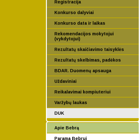
Registracija
Konkurso dalyviai
Konkurso data ir laikas
Rekomendacijos mokytojui
(vykdytojui)
Rezultatų skaičiavimo taisyklės
Rezultatų skelbimas, padėkos
BDAR. Duomenų apsauga
Uždaviniai
Reikalavimai kompiuteriui
Varžybų laukas
DUK
Apie Bebrą
Parama Bebrui