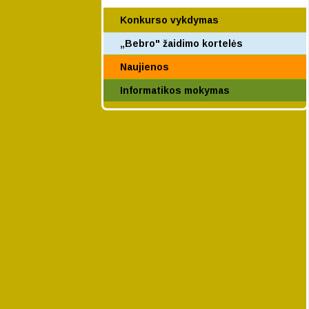
Konkurso vykdymas
„Bebro" žaidimo kortelės
Naujienos
Informatikos mokymas