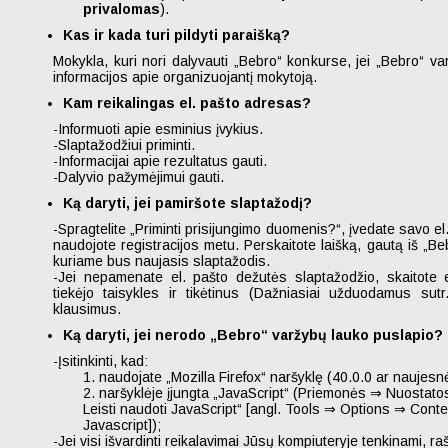
privalomas
).
Kas ir kada turi pildyti paraišką?
Mokykla, kuri nori dalyvauti „Bebro“ konkurse, jei „Bebro“ va
informacijos apie organizuojantį mokytoją.
Kam reikalingas el. pašto adresas?
-Informuoti apie esminius įvykius.
-Slaptažodžiui priminti.
-Informacijai apie rezultatus gauti.
-Dalyvio pažymėjimui gauti.
Ką daryti, jei pamiršote slaptažodį?
-Spragtelite „Priminti prisijungimo duomenis?“, įvedate savo el
naudojote registracijos metu. Perskaitote laišką, gautą iš „Be
kuriame bus naujasis slaptažodis.
-Jei nepamenate el. pašto dežutės slaptažodžio, skaitote 
tiekėjo taisykles ir tikėtinus (Dažniasiai užduodamus su
klausimus.
Ką daryti, jei nerodo „Bebro“ varžybų lauko puslapio?
-Įsitinkinti, kad:
1. naudojate „Mozilla Firefox“ naršyklę (40.0.0 ar naujesnė
2. naršyklėje įjungta „JavaScript“ (Priemonės ⇒ Nuostatos
Leisti naudoti JavaScript“ [angl. Tools ⇒ Options ⇒ Cont
Javascript]);
-Jei visi išvardinti reikalavimai Jūsų kompiuteryje tenkinami, ra