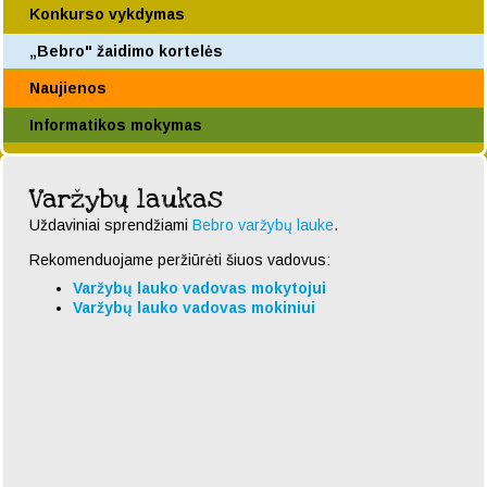
Konkurso vykdymas
„Bebro" žaidimo kortelės
Naujienos
Informatikos mokymas
Varžybų laukas
Uždaviniai sprendžiami
Bebro varžybų lauke
.
Rekomenduojame peržiūrėti šiuos vadovus:
Varžybų lauko vadovas mokytojui
Varžybų lauko vadovas mokiniui