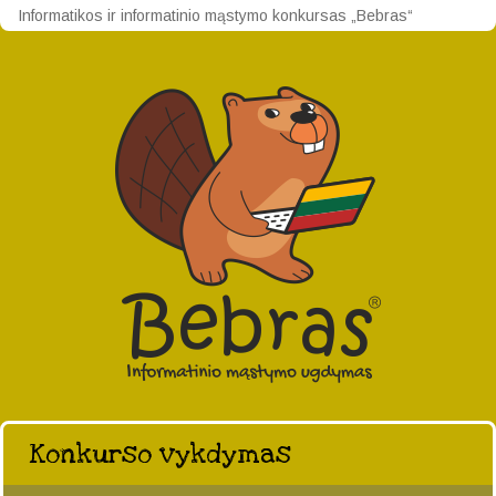
Informatikos ir informatinio mąstymo konkursas „Bebras“
Konkurso vykdymas