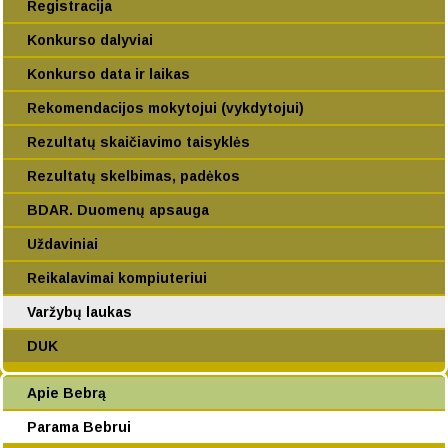
Registracija
Konkurso dalyviai
Konkurso data ir laikas
Rekomendacijos mokytojui (vykdytojui)
Rezultatų skaičiavimo taisyklės
Rezultatų skelbimas, padėkos
BDAR. Duomenų apsauga
Uždaviniai
Reikalavimai kompiuteriui
Varžybų laukas
DUK
Apie Bebrą
Parama Bebrui