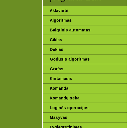
Aklavietė
Algoritmas
Baigtinis automatas
Ciklas
Dėklas
Godusis algoritmas
Grafas
Kintamasis
Komanda
Komandų seka
Loginės operacijos
Masyvas
Lygiagretinimas