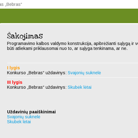
sas „Bebras“
Šakojimas
Programavimo kalbos valdymo konstrukcija, apibrėžianti sąlygą ir ve
būti atliekami priklausomai nuo to, ar sąlyga tenkinama, ar ne.
I lygis
Konkurso „Bebras“ uždavinys:
Svajonių suknelė
III lygis
Konkurso „Bebras“ uždavinys:
Skubėk lėtai
Uždavinių paaiškinimai
Svajonių suknelė
Skubėk lėtai