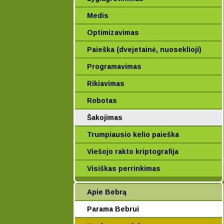
Medis
Optimizavimas
Paieška (dvejetainė, nuoseklioji)
Programavimas
Rikiavimas
Robotas
Šakojimas
Trumpiausio kelio paieška
Viešojo rakto kriptografija
Visiškas perrinkimas
Apie Bebrą
Parama Bebrui