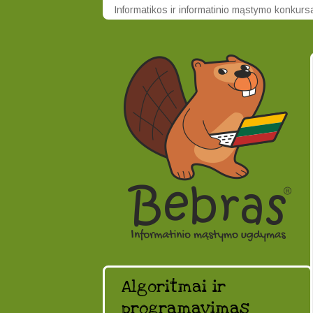
Informatikos ir informatinio mąstymo konkur
Algoritmai ir
programavimas