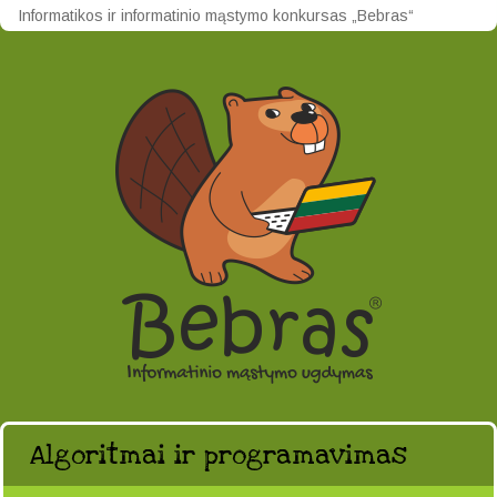
Informatikos ir informatinio mąstymo konkursas „Bebras“
Algoritmai ir programavimas