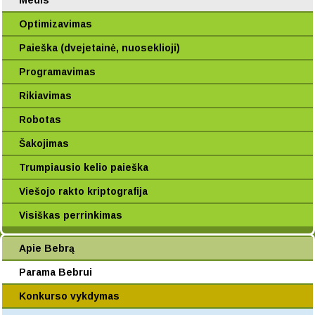
Medis
Optimizavimas
Paieška (dvejetainė, nuoseklioji)
Programavimas
Rikiavimas
Robotas
Šakojimas
Trumpiausio kelio paieška
Viešojo rakto kriptografija
Visiškas perrinkimas
Apie Bebrą
Parama Bebrui
Konkurso vykdymas