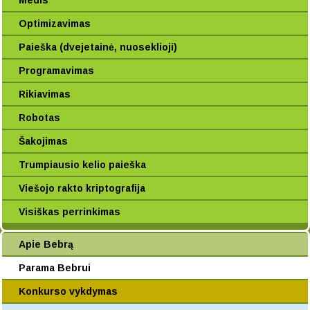
Medis
Optimizavimas
Paieška (dvejetainė, nuoseklioji)
Programavimas
Rikiavimas
Robotas
Šakojimas
Trumpiausio kelio paieška
Viešojo rakto kriptografija
Visiškas perrinkimas
Apie Bebrą
Parama Bebrui
Konkurso vykdymas