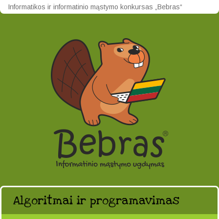
Informatikos ir informatinio mąstymo konkursas „Bebras“
Algoritmai ir programavimas