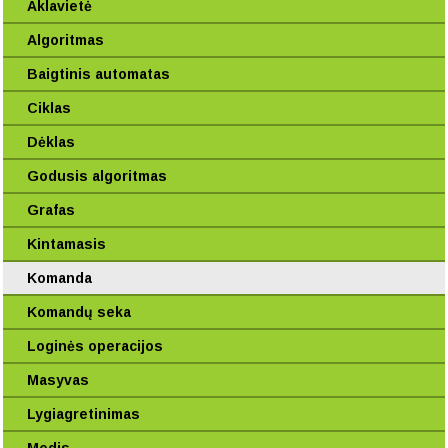
Aklavietė
Algoritmas
Baigtinis automatas
Ciklas
Dėklas
Godusis algoritmas
Grafas
Kintamasis
Komanda
Komandų seka
Loginės operacijos
Masyvas
Lygiagretinimas