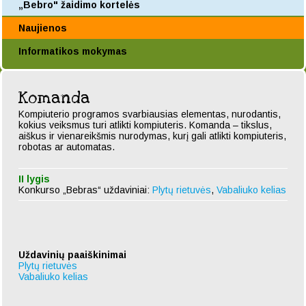
„Bebro" žaidimo kortelės
Naujienos
Informatikos mokymas
Komanda
Kompiuterio programos svarbiausias elementas, nurodantis,
kokius veiksmus turi atlikti kompiuteris. Komanda – tikslus,
aiškus ir vienareikšmis nurodymas, kurį gali atlikti kompiuteris,
robotas ar automatas.
II lygis
Konkurso „Bebras“ uždaviniai:
Plytų rietuvės
,
Vabaliuko kelias
Uždavinių paaiškinimai
Plytų rietuvės
Vabaliuko kelias