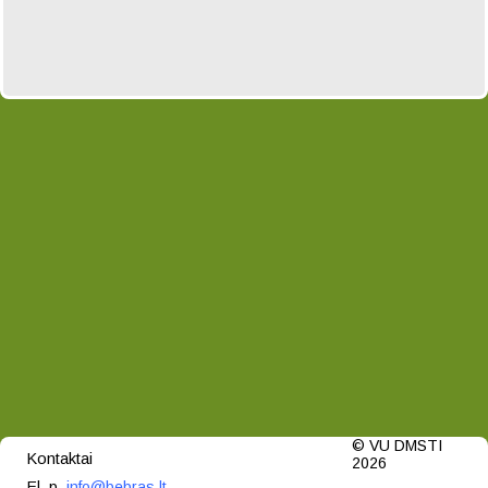
© VU DMSTI
Kontaktai
2026
El. p.
info@bebras.lt