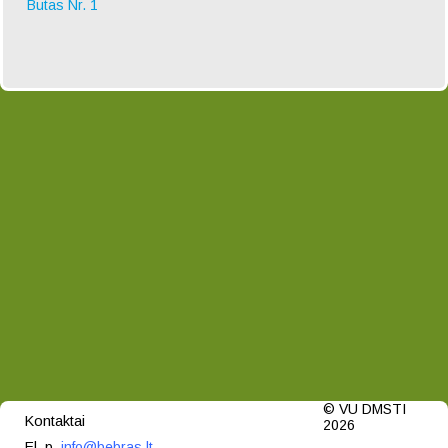
Butas Nr. 1
© VU DMSTI
Kontaktai
2026
El. p.
info@bebras.lt