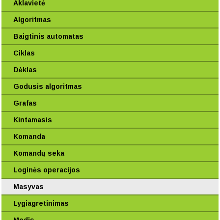
Aklavietė
Algoritmas
Baigtinis automatas
Ciklas
Dėklas
Godusis algoritmas
Grafas
Kintamasis
Komanda
Komandų seka
Loginės operacijos
Masyvas
Lygiagretinimas