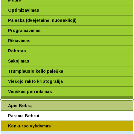
Medis
Optimizavimas
Paieška (dvejetainė, nuoseklioji)
Programavimas
Rikiavimas
Robotas
Šakojimas
Trumpiausio kelio paieška
Viešojo rakto kriptografija
Visiškas perrinkimas
Apie Bebrą
Parama Bebrui
Konkurso vykdymas