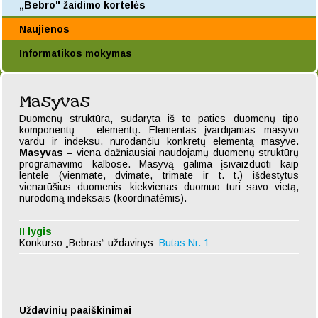
„Bebro" žaidimo kortelės
Naujienos
Informatikos mokymas
Masyvas
Duomenų struktūra, sudaryta iš to paties duomenų tipo
komponentų – elementų. Elementas įvardijamas masyvo
vardu ir indeksu, nurodančiu konkretų elementą masyve.
Masyvas
– viena dažniausiai naudojamų duomenų struktūrų
programavimo kalbose. Masyvą galima įsivaizduoti kaip
lentele (vienmate, dvimate, trimate ir t. t.) išdėstytus
vienarūšius duomenis: kiekvienas duomuo turi savo vietą,
nurodomą indeksais (koordinatėmis).
II lygis
Konkurso „Bebras“ uždavinys:
Butas Nr. 1
Uždavinių paaiškinimai