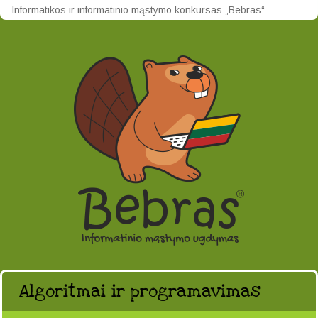
Informatikos ir informatinio mąstymo konkursas „Bebras“
Algoritmai ir programavimas