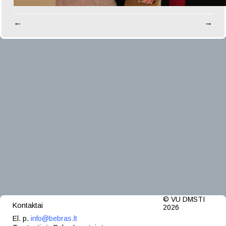
←
→
© VU DMSTI
Kontaktai
2026
El. p.
info@bebras.lt