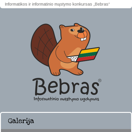
Informatikos ir informatinio mąstymo konkursas „Bebras“
Galerija