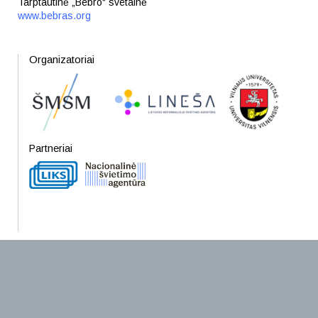
Tarptautinė „Bebro“ svetainė
www.bebras.org
Organizatoriai
Partneriai