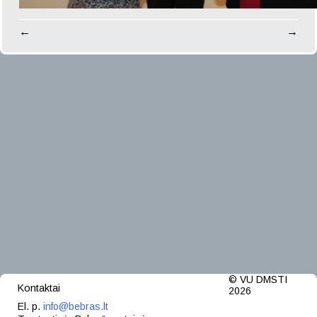
←
→
© VU DMSTI
Kontaktai
2026
El. p.
info@bebras.lt