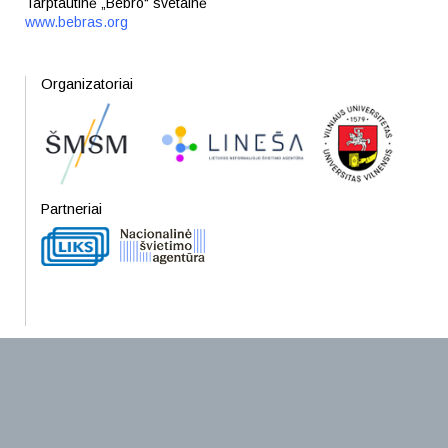
Tarptautinė „Bebro“ svetainė
www.bebras.org
Organizatoriai
Partneriai