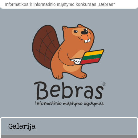
Informatikos ir informatinio mąstymo konkursas „Bebras“
Galerija