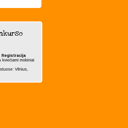
onkurso
.
Registracija
 kviečiami mokiniai
tuose: Vilnius,