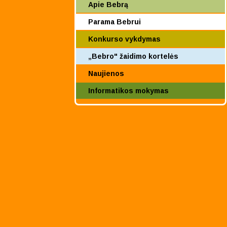
Apie Bebrą
Parama Bebrui
Konkurso vykdymas
„Bebro" žaidimo kortelės
Naujienos
Informatikos mokymas