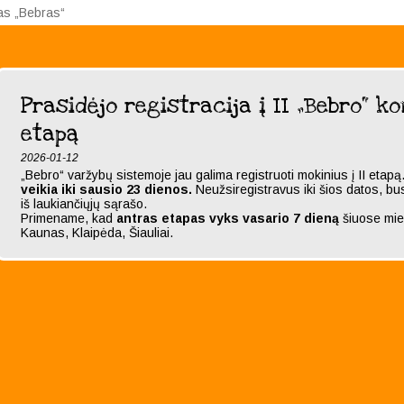
sas „Bebras“
Prasidėjo registracija į II „Bebro“ k
etapą
2026-01-12
„Bebro“ varžybų sistemoje jau galima registruoti mokinius į II etapą
veikia iki sausio 23 dienos.
Neužsiregistravus iki šios datos, bus
iš laukiančiųjų sąrašo.
Primename, kad
antras etapas vyks vasario 7 dieną
šiuose mies
Kaunas, Klaipėda, Šiauliai.