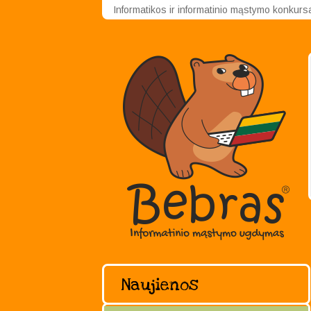
Informatikos ir informatinio mąstymo konkur
Naujienos