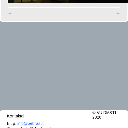
←
→
© VU DMSTI
Kontaktai
2026
El. p.
info@bebras.lt