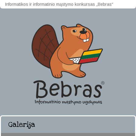
Informatikos ir informatinio mąstymo konkursas „Bebras“
Galerija