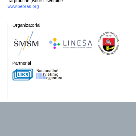
Tarptautinė „Bebro“ svetainė
www.bebras.org
Organizatoriai
Partneriai