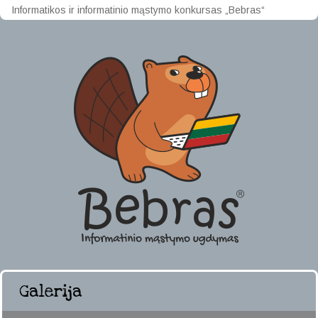
Informatikos ir informatinio mąstymo konkursas „Bebras“
Galerija