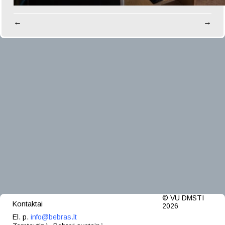
←
→
© VU DMSTI
Kontaktai
2026
El. p.
info@bebras.lt