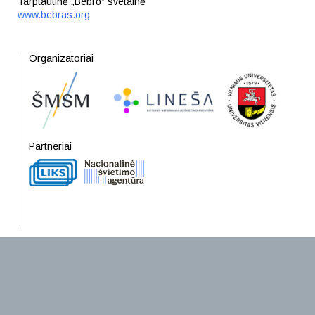
Tarptautinė „Bebro“ svetainė
www.bebras.org
Organizatoriai
Partneriai