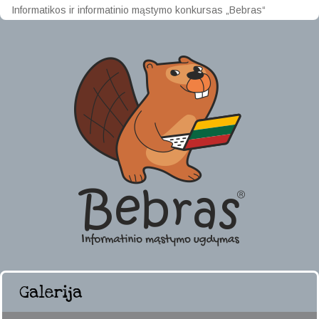
Informatikos ir informatinio mąstymo konkursas „Bebras“
Galerija