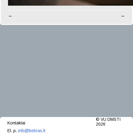
←
→
© VU DMSTI
Kontaktai
2026
El. p.
info@bebras.lt