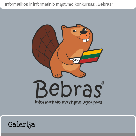
Informatikos ir informatinio mąstymo konkursas „Bebras“
Galerija