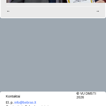
←
→
© VU DMSTI
Kontaktai
2026
El. p.
info@bebras.lt