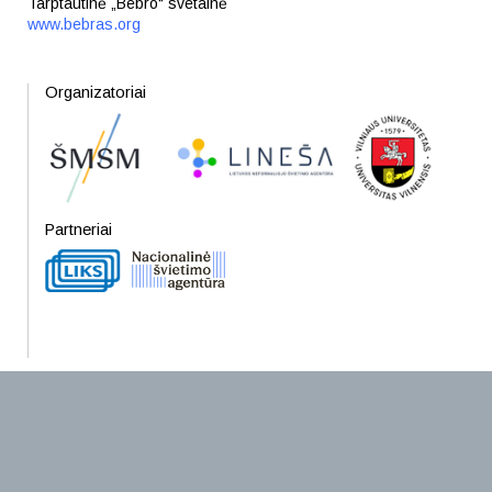
Tarptautinė „Bebro“ svetainė
www.bebras.org
Organizatoriai
Partneriai