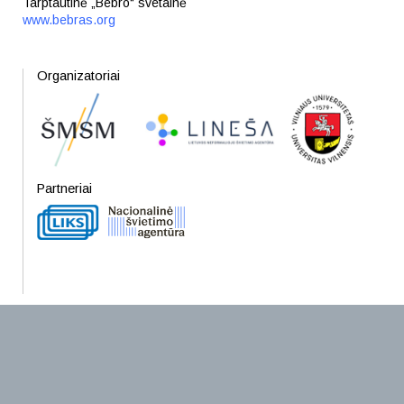
Tarptautinė „Bebro“ svetainė
www.bebras.org
Organizatoriai
Partneriai