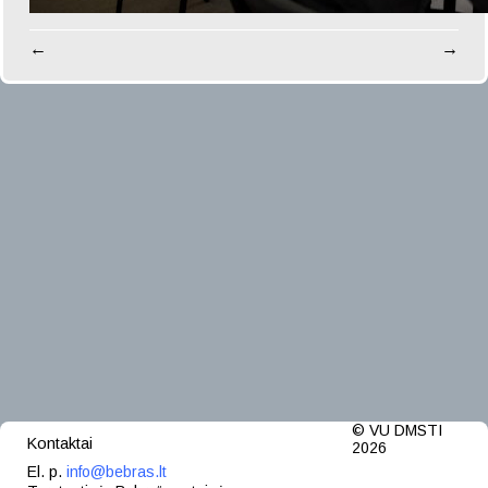
←
→
© VU DMSTI
Kontaktai
2026
El. p.
info@bebras.lt