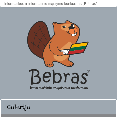
Informatikos ir informatinio mąstymo konkursas „Bebras“
Galerija