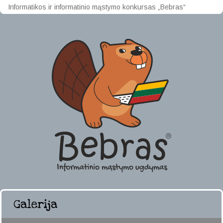
Informatikos ir informatinio mąstymo konkursas „Bebras“
Galerija