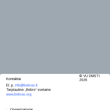
© VU DMSTI
Kontaktai
2026
El. p.
info@bebras.lt
Tarptautinė „Bebro“ svetainė
www.bebras.org
Organizatoriai