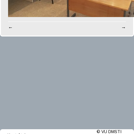
←
→
© VU DMSTI