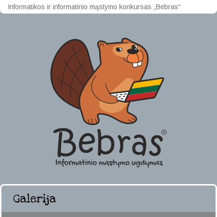
Informatikos ir informatinio mąstymo konkursas „Bebras“
Galerija