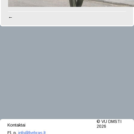
←
© VU DMSTI
Kontaktai
2026
El. p.
info@bebras.lt