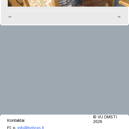
←
→
© VU DMSTI
Kontaktai
2026
El. p.
info@bebras.lt